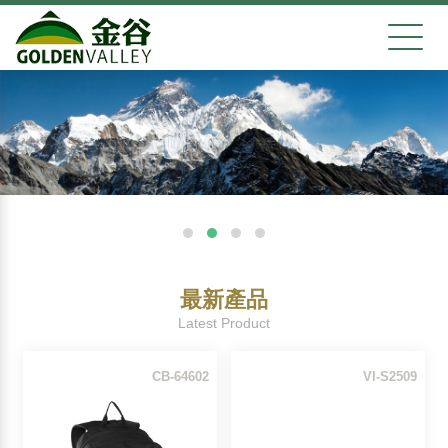
最新產品
Latest Product
CB-64602
VI-S2509