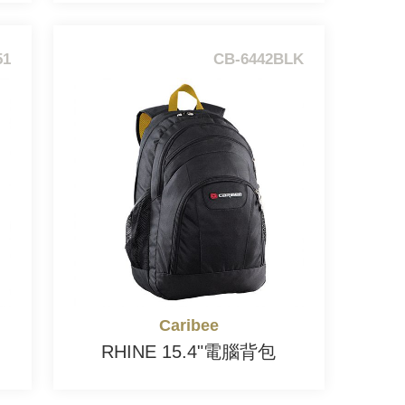
51
CB-6442BLK
Caribee
RHINE 15.4"電腦背包