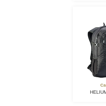
Ca
HELI