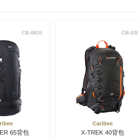
CB-6810
CB-63
ribee
Caribee
IER 65背包
X-TREK 40背包