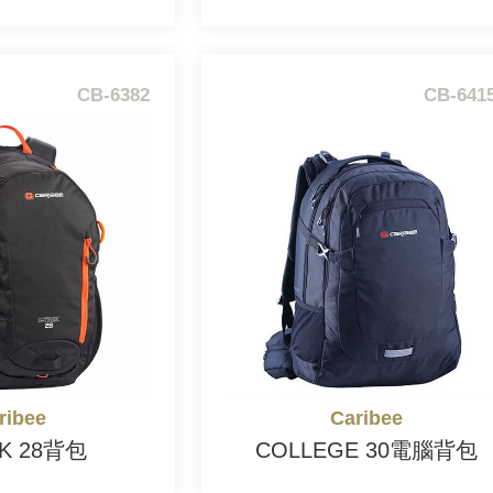
CB-6382
CB-641
ribee
Caribee
EK 28背包
COLLEGE 30電腦背包