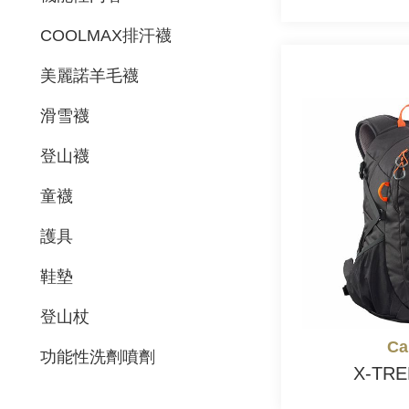
COOLMAX排汗襪
美麗諾羊毛襪
滑雪襪
登山襪
童襪
護具
鞋墊
登山杖
Ca
功能性洗劑噴劑
X-TR