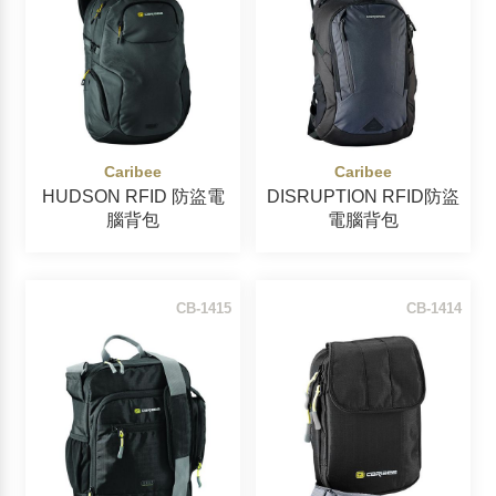
背包
旅行背包
旅行配件
RFID 防盜系列
Caribee
Caribee
HUDSON RFID 防盜電
DISRUPTION RFID防盜
睡袋
腦背包
電腦背包
機能性內著
COOLMAX排汗襪
CB-1415
CB-1414
美麗諾羊毛襪
滑雪襪
登山襪
童襪