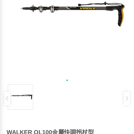
WALKER QL100金屬快調拐杖型