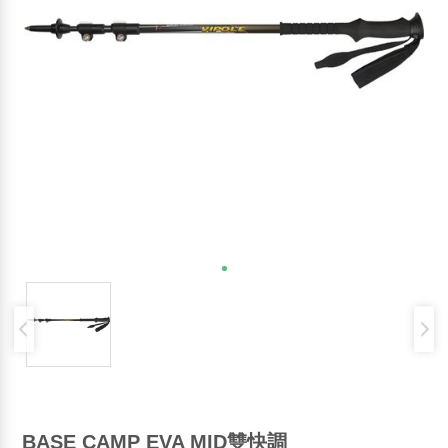
BASE CAMP EVA MID雙快調