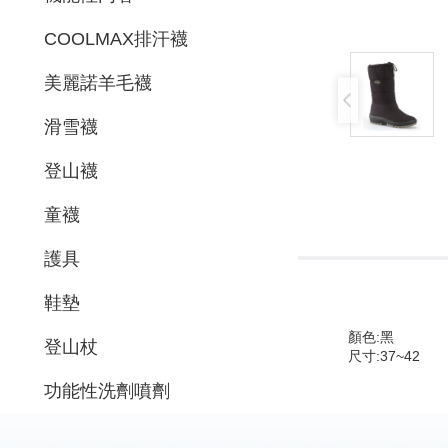
COOLMAX排汗襪
美麗諾羊毛襪
滑雪襪
登山襪
童襪
護具
鞋墊
顏色:黑
登山杖
尺寸:37~42
功能性洗劑噴劑