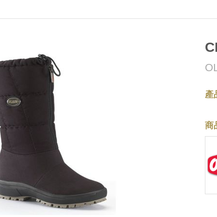
C
O
產
商